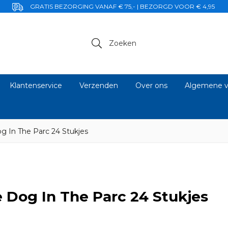
GRATIS BEZORGING VANAF € 75,- | BEZORGD VOOR € 4,95
Zoeken
Klantenservice
Verzenden
Over ons
Algemene v
og In The Parc 24 Stukjes
e Dog In The Parc 24 Stukjes