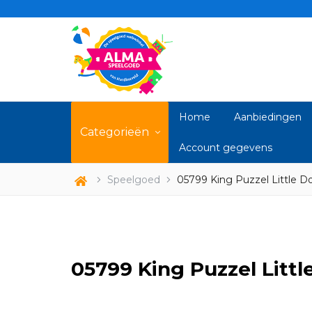
Home
Aanbiedingen
Categorieën
Account gegevens
Speelgoed
05799 King Puzzel Little D
05799 King Puzzel Littl