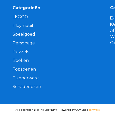
Categorieën
C
LEGO®
E-
K
Playmobil
Af
Speelgoed
Wi
G
Personage
Puzzels
Boeken
Fopspenen
Tupperware
Schadedozen
Alle bedragen zijn inclusief BTW - Powered by CCV Shop
software