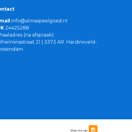
ontact
mail
info@almaspeelgoed.nl
vK
24425288
haaladres (na afspraak):
lhelminastraat 21 | 3373 AR Hardinxveld-
iessendam
Volg ons op: