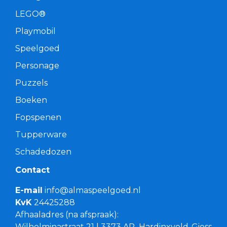
LEGO®
Playmobil
Speelgoed
Personage
Puzzels
Boeken
Fopspenen
Tupperware
Schadedozen
Contact
E-mail
info@almaspeelgoed.nl
KvK
24425288
Afhaaladres (na afspraak):
Wilhelminastraat 21 | 3373 AR Hardinxveld-Giess