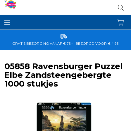
GRATIS BEZORGING VANAF € 75,- | BEZORGD VOOR € 4,95
05858 Ravensburger Puzzel
Elbe Zandsteengebergte
1000 stukjes