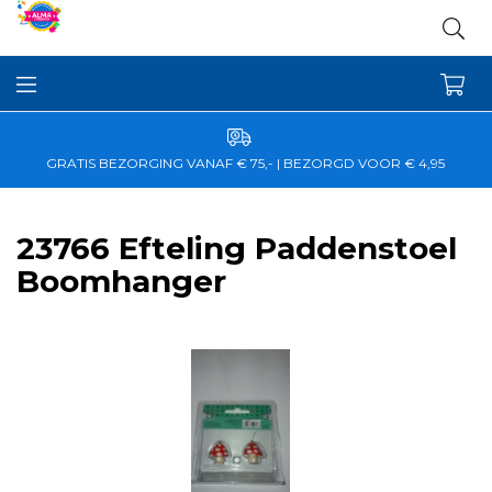
GRATIS BEZORGING VANAF € 75,- | BEZORGD VOOR € 4,95
23766 Efteling Paddenstoel
Boomhanger