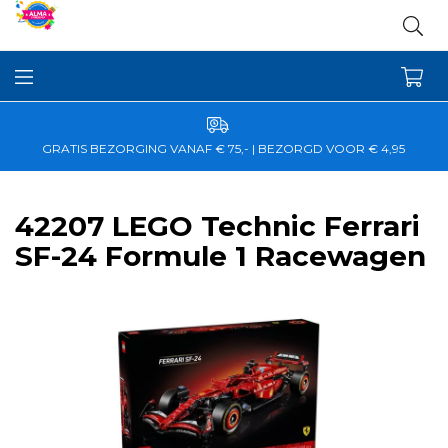
GRATIS BEZORGING VANAF € 75,- | BEZORGD VOOR € 4,95
42207 LEGO Technic Ferrari
SF-24 Formule 1 Racewagen