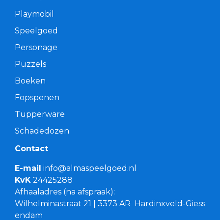
Playmobil
Speelgoed
Personage
Puzzels
Boeken
Fopspenen
Tupperware
Schadedozen
Contact
E-mail
info@almaspeelgoed.nl
KvK
24425288
Afhaaladres (na afspraak):
Wilhelminastraat 21 | 3373 AR Hardinxveld-Giess
endam