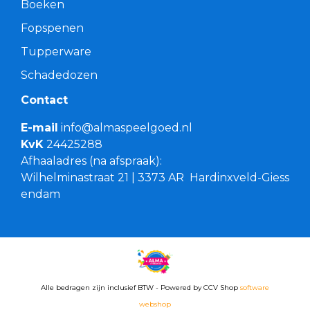
Boeken
Fopspenen
Tupperware
Schadedozen
Contact
E-mail
info@almaspeelgoed.nl
KvK
24425288
Afhaaladres (na afspraak):
Wilhelminastraat 21 | 3373 AR Hardinxveld-Giess
endam
Alle bedragen zijn inclusief BTW - Powered by CCV Shop
software
webshop