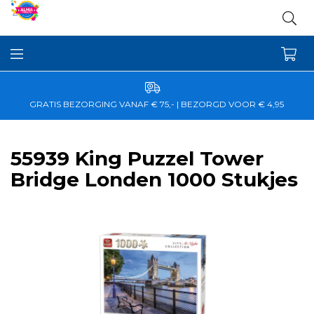
GRATIS BEZORGING VANAF € 75,- | BEZORGD VOOR € 4,95
55939 King Puzzel Tower
Bridge Londen 1000 Stukjes