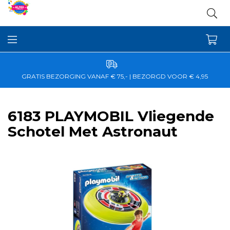
GRATIS BEZORGING VANAF € 75,- | BEZORGD VOOR € 4,95
6183 PLAYMOBIL Vliegende
Schotel Met Astronaut