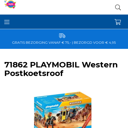
GRATIS BEZORGING VANAF € 75,- | BEZORGD VOOR € 4,95
71862 PLAYMOBIL Western
Postkoetsroof