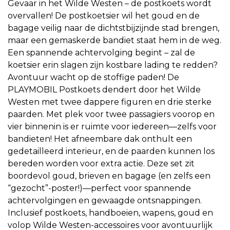
Gevaar in het Wilde Westen – de postkoets wordt
overvallen! De postkoetsier wil het goud en de
bagage veilig naar de dichtstbijzijnde stad brengen,
maar een gemaskerde bandiet staat hem in de weg.
Een spannende achtervolging begint – zal de
koetsier erin slagen zijn kostbare lading te redden?
Avontuur wacht op de stoffige paden! De
PLAYMOBIL Postkoets dendert door het Wilde
Westen met twee dappere figuren en drie sterke
paarden. Met plek voor twee passagiers voorop en
vier binnenin is er ruimte voor iedereen—zelfs voor
bandieten! Het afneembare dak onthult een
gedetailleerd interieur, en de paarden kunnen los
bereden worden voor extra actie. Deze set zit
boordevol goud, brieven en bagage (en zelfs een
“gezocht”-poster!)—perfect voor spannende
achtervolgingen en gewaagde ontsnappingen.
Inclusief postkoets, handboeien, wapens, goud en
volop Wilde Westen-accessoires voor avontuurlijk