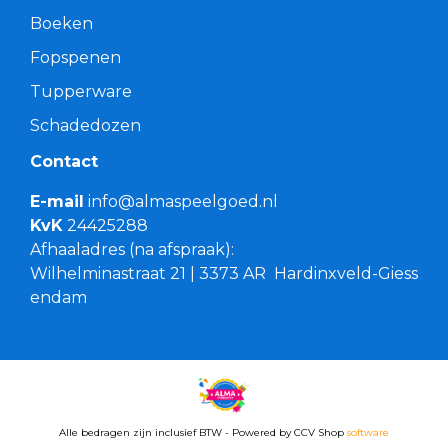
Boeken
Fopspenen
Tupperware
Schadedozen
Contact
E-mail
info@almaspeelgoed.nl
KvK
24425288
Afhaaladres (na afspraak):
Wilhelminastraat 21 | 3373 AR Hardinxveld-Giess
endam
Alle bedragen zijn inclusief BTW - Powered by CCV Shop
software